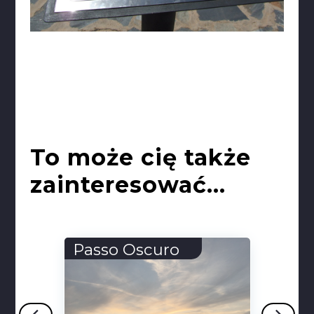
To może cię także
zainteresować...
o
Castello Sforzesco