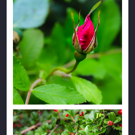
Lóndrangar
Nauthúsafoss
Okjökull
Rauðhólar
Reykjadalur
Reykjavík
Reynisfjara
Seljalandsfoss
Sigöldufoss
Skógafoss
Stóra-Sandvík