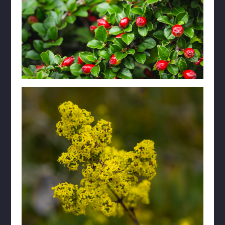
Surtshellir
Sólheimajökull
Ytri Tunga
Þingvellir
Þjófafoss