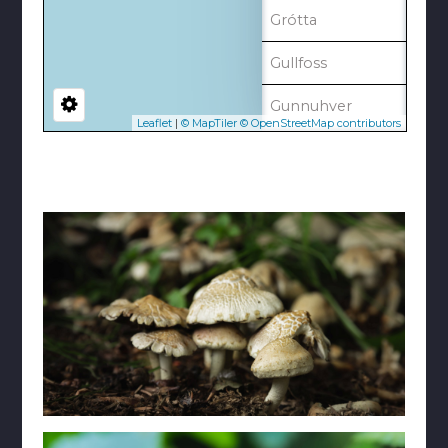
Grótta
Gullfoss
Gunnuhver
Leaflet
|
© MapTiler
© OpenStreetMap contributors
Gígjökull
Hengill
Hjálparfoss
Hraunfossar i
Barnafoss
Háifoss
Kirkjufell
Landmannalaugar