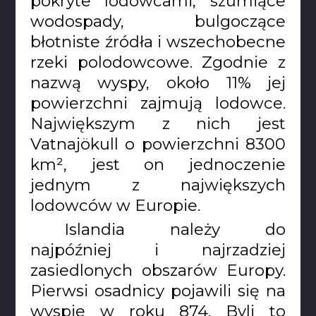
pokryte lodowcami, szumiące
wodospady, bulgoczące
błotniste źródła i wszechobecne
rzeki polodowcowe. Zgodnie z
nazwą wyspy, około 11% jej
powierzchni zajmują lodowce.
Największym z nich jest
Vatnajökull o powierzchni 8300
km², jest on jednoczenie
jednym z największych
lodowców w Europie.
Islandia należy do
najpóźniej i najrzadziej
zasiedlonych obszarów Europy.
Pierwsi osadnicy pojawili się na
wyspie w roku 874. Byli to