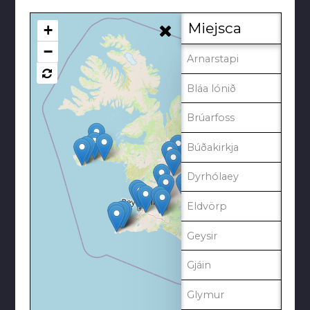
Miejsca
+
−
Arnarstapi
Bláa lónið
Brúarfoss
Búðakirkja
Dyrhólaey
Eldvörp
Geysir
Gjáin
Glymur