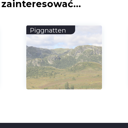
zainteresować...
Herrenschwand