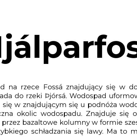
jálparfo
d na rzece Fossá znajdujący się w dol
ada do rzeki Þjórsá. Wodospad uformow
a się w znajdującym się u podnóża wodo
czna okolic wodospadu. Znajduje się 
st przez bazaltowe kolumny w formie sze
ybkiego schładzania się lawy. Ma to m