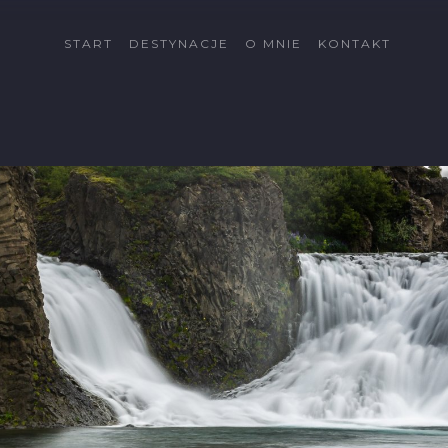
START
DESTYNACJE
O MNIE
KONTAKT
Cypr
Côte d'Azur
Fuerteventura
Gran Canaria
Islandia
Katalonia
Kreta
La Palma
Lanzarote
Malta
Minorka
Rodos
Schwarzwald
Tatry
Tatry Wysokie
Telemark
Val di Sole
Vallée du Rhône
Wszystkie dectynacje
→