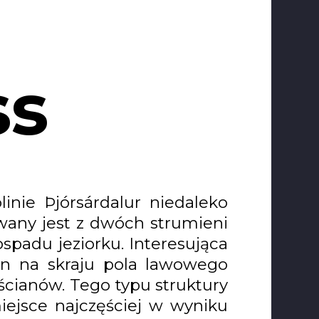
ss
inie Þjórsárdalur niedaleko
any jest z dwóch strumieni
spadu jeziorku. Interesująca
on na skraju pola lawowego
ścianów. Tego typu struktury
iejsce najczęściej w wyniku