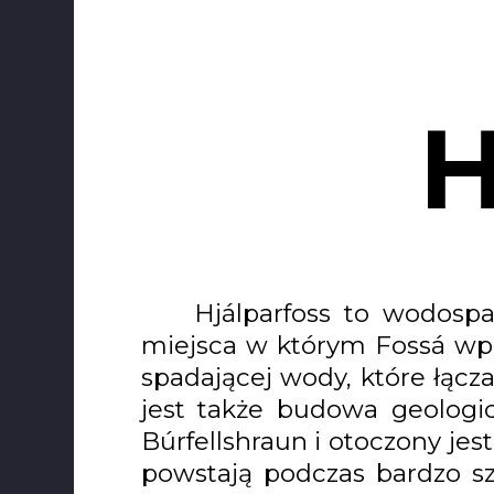
H
Hjálparfoss to wodospa
miejsca w którym Fossá wp
spadającej wody, które łącz
jest także budowa geologi
Búrfellshraun i otoczony je
powstają podczas bardzo sz