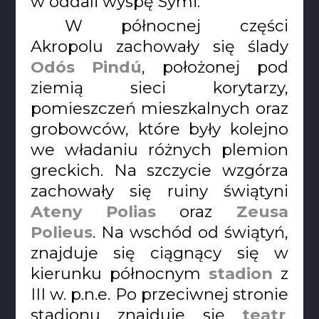
w oddali wyspę Symi.
W północnej części
Akropolu zachowały się ślady
Odós Pindú
, położonej pod
ziemią sieci korytarzy,
pomieszczeń mieszkalnych oraz
grobowców, które były kolejno
we władaniu różnych plemion
greckich. Na szczycie wzgórza
zachowały się ruiny świątyni
Ateny Polias
oraz
Zeusa
Polieus
. Na wschód od świątyń,
znajduje się ciągnący się w
kierunku północnym
stadion
z
III w. p.n.e. Po przeciwnej stronie
stadionu znajduje się
teatr
.