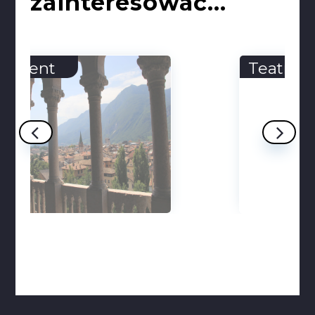
zainteresować...
Teatr Dionizosa