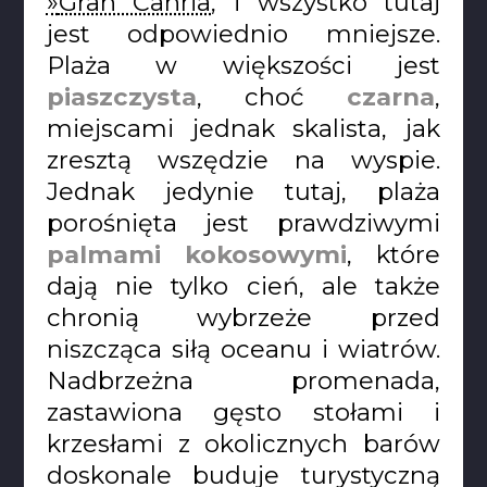
Gran Canria
, i wszystko tutaj
jest odpowiednio mniejsze.
Plaża w większości jest
piaszczysta
, choć
czarna
,
miejscami jednak skalista, jak
zresztą wszędzie na wyspie.
Jednak jedynie tutaj, plaża
porośnięta jest prawdziwymi
palmami kokosowymi
, które
dają nie tylko cień, ale także
chronią wybrzeże przed
niszcząca siłą oceanu i wiatrów.
Nadbrzeżna promenada,
zastawiona gęsto stołami i
krzesłami z okolicznych barów
doskonale buduje turystyczną