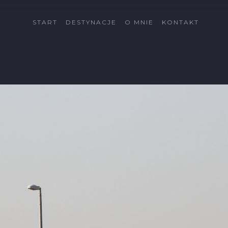
START
DESTYNACJE
O MNIE
KONTAKT
Cypr
Côte d'Azur
Fuerteventura
Gran Canaria
Islandia
Katalonia
Kreta
La Palma
Lanzarote
Malta
Minorka
Rodos
Schwarzwald
Tatry
Tatry Wysokie
Telemark
Val di Sole
Vallée du Rhône
Wszystkie dectynacje
→