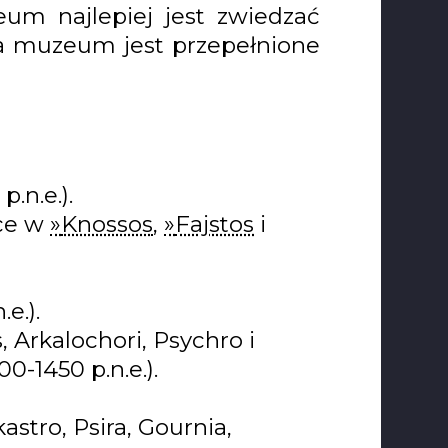
eum najlepiej jest zwiedzać
a muzeum jest przepełnione
p.n.e.).
ace w
Knossos
,
Fajstos
i
e.).
, Arkalochori, Psychro i
00-1450 p.n.e.).
stro, Psira, Gournia,