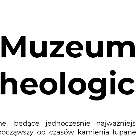
Muzeu
heologi
ne, będące jednocześnie najważni
 począwszy od czasów kamienia łupane