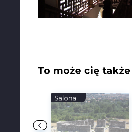
To może cię także 
Torre de Fornells