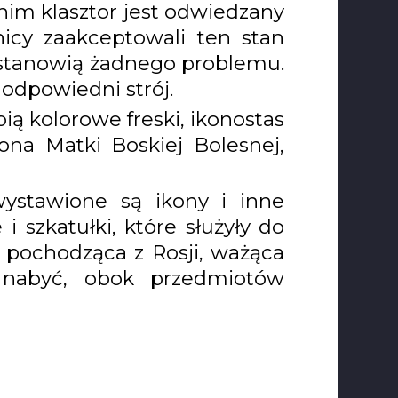
nim klasztor jest odwiedzany
nicy zaakceptowali ten stan
e stanowią żadnego problemu.
odpowiedni strój.
ią kolorowe freski, ikonostas
kona Matki Boskiej Bolesnej,
ystawione są ikony i inne
 szkatułki, które służyły do
ę pochodząca z Rosji, ważąca
nabyć, obok przedmiotów