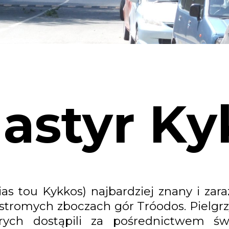
astyr Ky
as tou Kykkos) najbardziej znany i zar
 stromych zboczach gór Tróodos. Pielgrz
rych dostąpili za pośrednictwem św