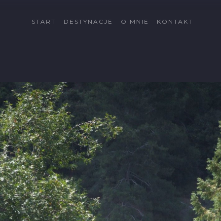
START
DESTYNACJE
O MNIE
KONTAKT
Cypr
Côte d'Azur
Fuerteventura
Gran Canaria
Islandia
Katalonia
Kreta
La Palma
Lanzarote
Malta
Minorka
Rodos
Schwarzwald
Tatry
Tatry Wysokie
Telemark
Val di Sole
Vallée du Rhône
Wszystkie dectynacje
→