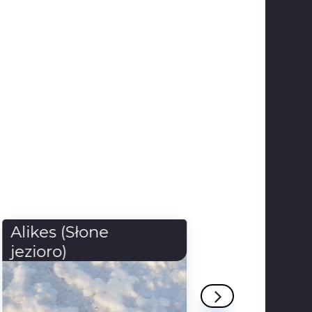
Kreta
Agor