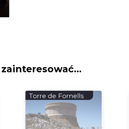
zainteresować...
Alikes (Słone
jezioro)