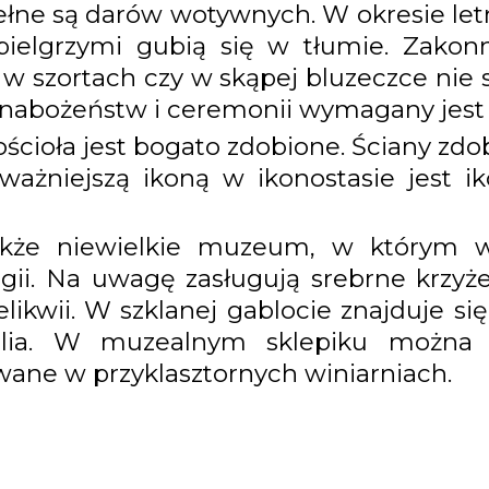
łne są darów wotywnych. W okresie let
pielgrzymi gubią się w tłumie. Zakon
u w szortach czy w skąpej bluzeczce ni
 nabożeństw i ceremonii wymagany jest 
cioła jest bogato zdobione. Ściany zdob
ważniejszą ikoną w ikonostasie jest i
także niewielkie muzeum, w którym w
ii. Na uwagę zasługują srebrne krzyże i
ikwii. W szklanej gablocie znajduje si
blia. W muzealnym sklepiku można 
wane w przyklasztornych winiarniach.