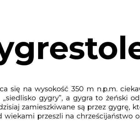
ygrestol
ąca się na wysokość 350 m n.p.m. cie
 „siedlisko gygry”, a gygra to żeński od
zisiaj zamieszkiwane są przez gygrę, któ
 wiekami przeszli na chrześcijaństwo 