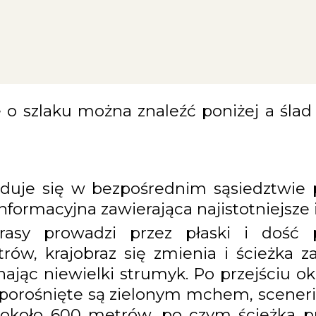
 o szlaku można znaleźć poniżej a śl
jduje się w bezpośrednim sąsiedztwie 
informacyjna zawierająca najistotniejsze i
rasy prowadzi przez płaski i dość
w, krajobraz się zmienia i ścieżka za
nając niewielki strumyk. Po przejściu ok
porośnięte są zielonym mchem, sceneri
oło 600 metrów, po czym ścieżka pro