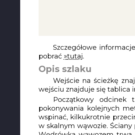
Szczegółowe informacje
pobrać
tutaj
.
Opis szlaku
Wejście na ścieżkę zna
wejściu znajduje się tablica 
Początkowy odcinek t
pokonywania kolejnych metró
wspinać, kilkukrotnie przeci
w skalnym wąwozie. Ściany 
Wędrówka wąwozem trwa ok