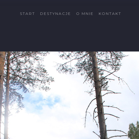
START
DESTYNACJE
O MNIE
KONTAKT
Cypr
Côte d'Azur
Fuerteventura
Gran Canaria
Islandia
Katalonia
Kreta
La Palma
Lanzarote
Malta
Minorka
Rodos
Schwarzwald
Tatry
Tatry Wysokie
Telemark
Val di Sole
Vallée du Rhône
Wszystkie dectynacje
→