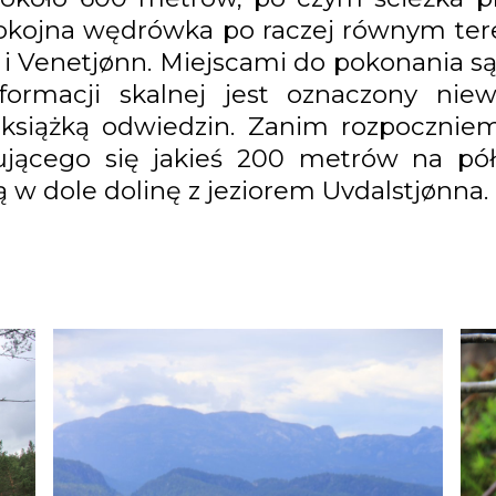
spokojna wędrówka po raczej równym ter
ønn i Venetjønn. Miejscami do pokonania 
formacji skalnej jest oznaczony ni
 książką odwiedzin. Zanim rozpocznie
ącego się jakieś 200 metrów na półn
 w dole dolinę z jeziorem Uvdalstjønna.