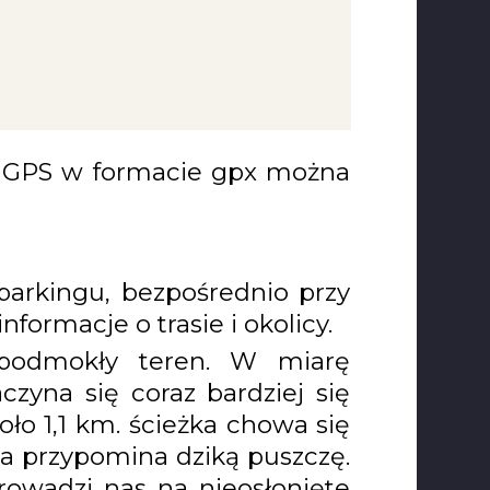
ad GPS w formacie gpx można
parkingu, bezpośrednio przy
nformacje o trasie i okolicy.
 podmokły teren. W miarę
czyna się coraz bardziej się
oło 1,1 km. ścieżka chowa się
a przypomina dziką puszczę.
wadzi nas na nieosłonięte