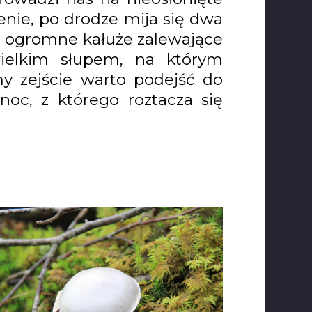
enie, po drodze mija się dwa
są ogromne kałuże zalewające
ewielkim słupem, na którym
my zejście warto podejść do
oc, z którego roztacza się