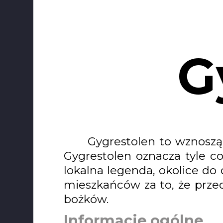
G
Gygrestolen to wznosz
Gygrestolen oznacza tyle co
lokalna legenda, okolice do d
mieszkańców za to, że przed
bożków.
Informacje ogólne