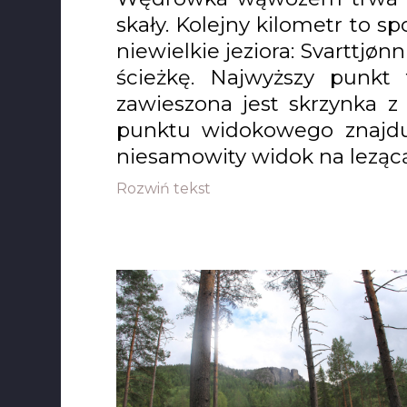
skały. Kolejny kilometr to 
niewielkie jeziora: Svarttj
ścieżkę. Najwyższy punkt 
zawieszona jest skrzynka z
punktu widokowego znajduj
niesamowity widok na lezącą
Rozwiń tekst