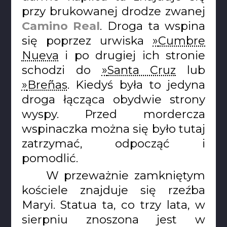
przy brukowanej drodze zwanej
Camino Real
. Droga ta wspina
się poprzez urwiska
Cumbre
Nueva
i po drugiej ich stronie
schodzi do
Santa Cruz
lub
Breñas
. Kiedyś była to jedyna
droga łącząca obydwie strony
wyspy. Przed mordercza
wspinaczka można się było tutaj
zatrzymać, odpocząć i
pomodlić.
W przeważnie zamkniętym
kościele znajduje się rzeźba
Maryi. Statua ta, co trzy lata, w
sierpniu znoszona jest w